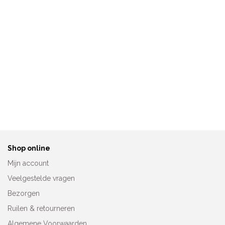
Anita Prothesebadpak
Anita Bikini-of Tankinislip
Austin 6270
8709
€
89,95
€
24,95
Shop online
Mijn account
Veelgestelde vragen
Bezorgen
Ruilen & retourneren
Algemene Voorwaarden