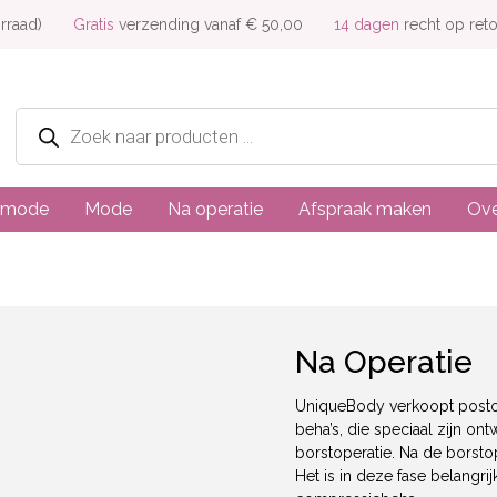
rraad)
Gratis
verzending vanaf € 50,00
14 dagen
recht op ret
Producten
zoeken
dmode
Mode
Na operatie
Afspraak maken
Ove
Na Operatie
UniqueBody verkoopt posto
beha’s, die speciaal zijn on
borstoperatie. Na de borstop
Het is in deze fase belangri