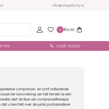
our
info@uniquebody.nl
€
0,00
0
r ons
0348-741740
peratieve compressie- en lymf ontlastende
tworpen ter bevordering van het herstel na een
eratie start de fase van compressietherapie.
jk dat u beschikt over de juiste postoperatieve