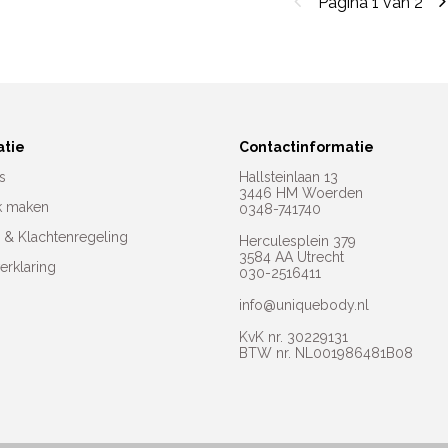
Pagina 1 van 2
atie
Contactinformatie
s
Hallsteinlaan 13
3446 HM Woerden
k maken
0348-741740
e & Klachtenregeling
Herculesplein 379
3584 AA Utrecht
erklaring
030-2516411
info@uniquebody.nl
KvK nr. 30229131
BTW nr. NL001986481B08