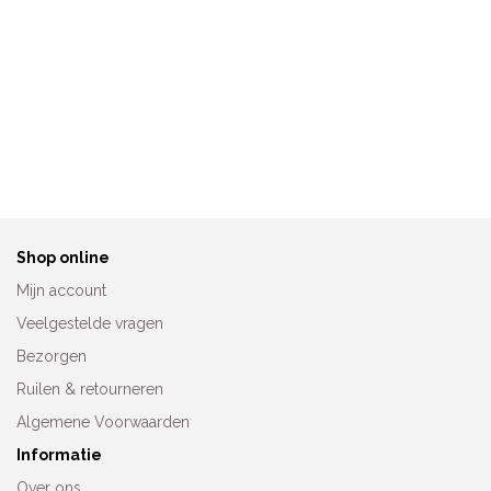
Nuria Ferrer
Nuria Ferrer
Prothesebadpak Stella 501
Prothesebadpak Stella
-02
Black 501
€
119,95
€
119,95
Shop online
Mijn account
Veelgestelde vragen
Bezorgen
Ruilen & retourneren
Algemene Voorwaarden
Informatie
Over ons