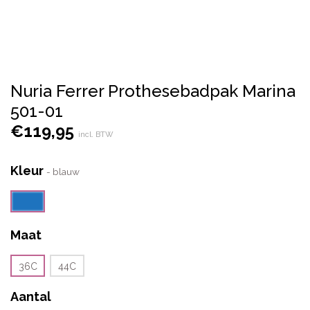
Nuria Ferrer Prothesebadpak Marina
501-01
€
119,95
incl. BTW
Kleur
-
blauw
Maat
36C
44C
Aantal