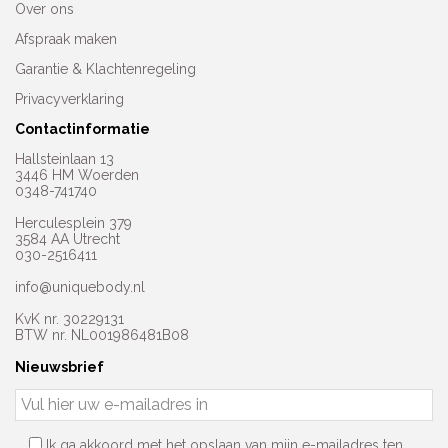
Over ons
Afspraak maken
Garantie & Klachtenregeling
Privacyverklaring
Contactinformatie
Hallsteinlaan 13
3446 HM Woerden
0348-741740
Herculesplein 379
3584 AA Utrecht
030-2516411
info@uniquebody.nl
KvK nr. 30229131
BTW nr. NL001986481B08
Nieuwsbrief
Ik ga akkoord met het opslaan van mijn e-mailadres ten