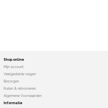
Anita Prothesebadpak
Anita Bikini-of Tankinislip
Stockholm 6419
8709
Oorspronkelijke
Huidige
€
129,95
€
79,00
€
24,95
prijs
prijs
was:
is:
€129,95.
€79,00.
Shop online
Mijn account
Veelgestelde vragen
Bezorgen
Ruilen & retourneren
Algemene Voorwaarden
Informatie