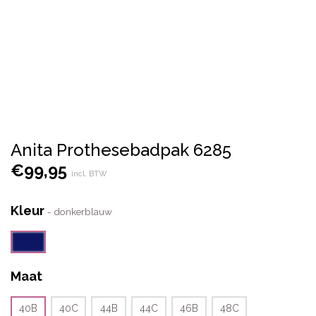
Anita Prothesebadpak 6285
€
99,95
incl. BTW
Kleur
-
donkerblauw
Maat
40B
40C
44B
44C
46B
48C