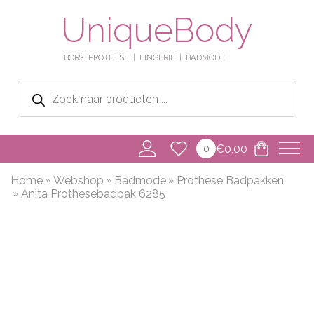
UniqueBody
BORSTPROTHESE
LINGERIE
BADMODE
Producten
zoeken
€
0,00
0
Home
Webshop
Badmode
Prothese Badpakken
Anita Prothesebadpak 6285