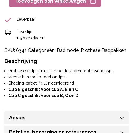
Toevoegen aan winkelwagen
Leverbaar
Levertijd
1-5 werkdagen
SKU:
6341
Categorieën:
Badmode
,
Prothese Badpakken
Beschrijving
Prothesebadpak met aan beide zijden prothesehoesjes
Verstelbare schouderbandjes
Shaping-effect, figuur-corrigerend
Cup B geschikt voor cup A, B en C
Cup C geschikt voor cup B, C en D
Advies
Betaling, bezorging en retourneren