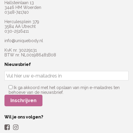
Hallsteinlaan 13
3446 HM Woerden
0348-741740
Herculesplein 379
3584 AA Utrecht
030-2516411
info@uniquebody.nl
KvK nr. 30229131
BTW nr. NL001986481B08
Nieuwsbrief
Ik ga akkoord met het opslaan van mijn e-mailadres ten
behoeve van de nieuwsbrief.
Wil je ons volgen?