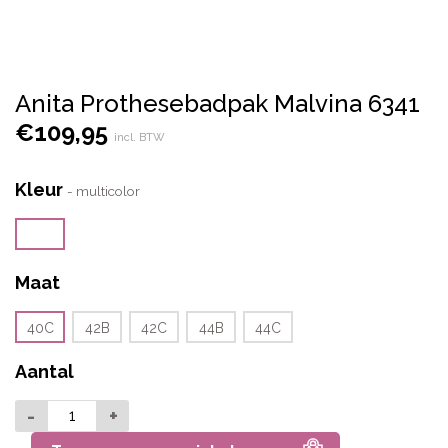
Anita Prothesebadpak Malvina 6341
€
109,95
incl. BTW
Kleur
-
multicolor
Maat
40C
42B
42C
44B
44C
Aantal
-
+