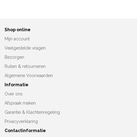
Oorspronkelijke
Huidige
€
139,90
€
99,00
€
119,95
prijs
prijs
was:
is:
€139,90.
€99,00.
Shop online
Mijn account
Veelgestelde vragen
Bezorgen
Ruilen & retourneren
Algemene Voorwaarden
Informatie
Over ons
Afspraak maken
Garantie & Klachtenregeling
Privacyverklaring
Contactinformatie