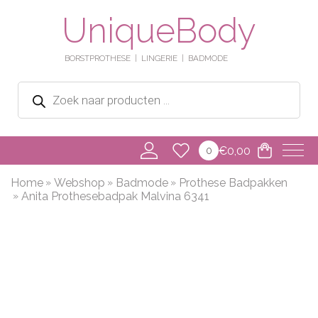
UniqueBody
BORSTPROTHESE
LINGERIE
BADMODE
Producten
zoeken
€
0,00
0
Home
Webshop
Badmode
Prothese Badpakken
Anita Prothesebadpak Malvina 6341