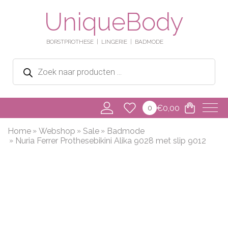
UniqueBody
BORSTPROTHESE
LINGERIE
BADMODE
Producten
zoeken
€
0,00
0
Home
Webshop
Sale
Badmode
Nuria Ferrer Prothesebikini Alika 9028 met slip 9012