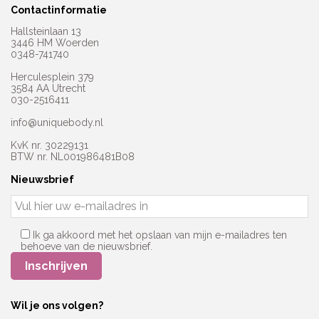
Contactinformatie
Hallsteinlaan 13
3446 HM Woerden
0348-741740
Herculesplein 379
3584 AA Utrecht
030-2516411
info@uniquebody.nl
KvK nr. 30229131
BTW nr. NL001986481B08
Nieuwsbrief
Ik ga akkoord met het opslaan van mijn e-mailadres ten
behoeve van de nieuwsbrief.
Wil je ons volgen?