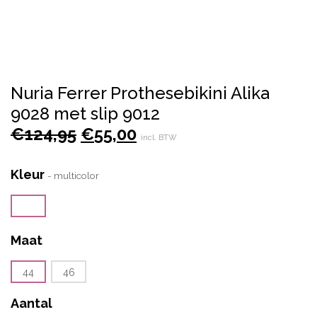
Nuria Ferrer Prothesebikini Alika
9028 met slip 9012
Oorspronkelijke
Huidige
€
124,95
€
55,00
incl. BTW
prijs
prijs
was:
is:
Kleur
-
multicolor
€124,95.
€55,00.
Maat
44
46
Aantal