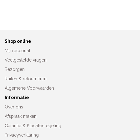
Anita Prothesebadpak
Anita Prothesebadpak
Dirban 6355
Nero 6230
Oorspronkelijke
Huidige
€
129,95
€
99,95
€
109,95
prijs
prijs
was:
is:
€129,95.
€99,95.
Shop online
Mijn account
Veelgestelde vragen
Bezorgen
Ruilen & retourneren
Algemene Voorwaarden
Informatie
Over ons
Afspraak maken
Garantie & Klachtenregeling
Privacyverklaring