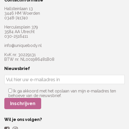
Contactinformatie
Hallsteinlaan 13
3446 HM Woerden
0348-741740
Herculesplein 379
3584 AA Utrecht
030-2516411
info@uniquebody.nl
KvK nr. 30229131
BTW nr. NL001986481B08
Nieuwsbrief
Ik ga akkoord met het opslaan van mijn e-mailadres ten
behoeve van de nieuwsbrief.
Wil je ons volgen?