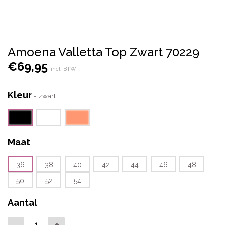
Amoena Valletta Top Zwart 70229
€
69,95
incl. BTW
Kleur
-
zwart
Maat
36
38
40
42
44
46
48
50
52
54
Aantal
-
+