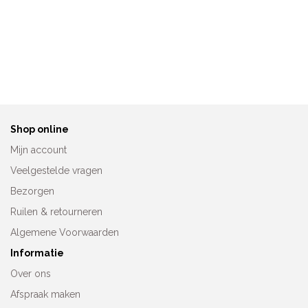
Amoena Valletta Top Wit
Amoena Valletta Top
70230
44923
€
69,95
€
69,95
Shop online
Mijn account
Veelgestelde vragen
Bezorgen
Ruilen & retourneren
Algemene Voorwaarden
Informatie
Over ons
Afspraak maken