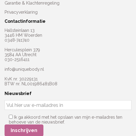
Garantie & Klachtenregeling
Privacyverklaring
Contactinformatie
Hallsteinlaan 13
3446 HM Woerden
0348-741740
Herculesplein 379
3584 AA Utrecht
030-2516411
info@uniquebody.nl
KvK nr. 30229131
BTW nr. NL001986481B08
Nieuwsbrief
Ik ga akkoord met het opslaan van mijn e-mailadres ten
behoeve van de nieuwsbrief.