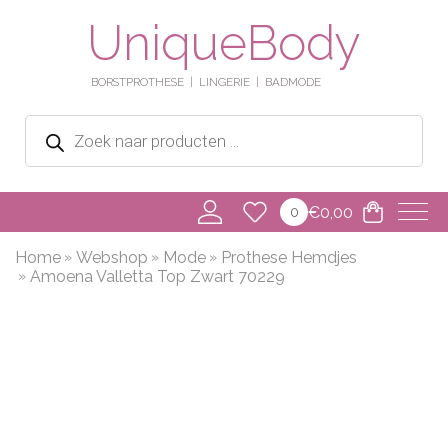
UniqueBody
BORSTPROTHESE
LINGERIE
BADMODE
Producten
zoeken
€
0,00
0
Home
Webshop
Mode
Prothese Hemdjes
Amoena Valletta Top Zwart 70229