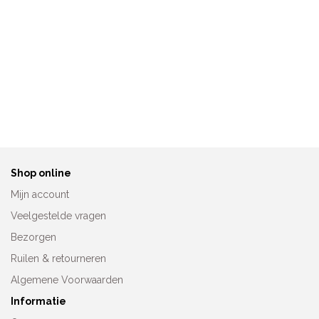
Anita Prothese Sport BH
Anita Prothese BH
5300X
Voorgevormd Tonya
5706X
€
69,95
€
62,95
Shop online
Mijn account
Veelgestelde vragen
Bezorgen
Ruilen & retourneren
Algemene Voorwaarden
Informatie