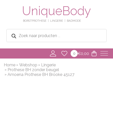
UniqueBody
BORSTPROTHESE
LINGERIE
BADMODE
Producten
zoeken
€
0,00
0
Home
Webshop
Lingerie
Prothese BH zonder beugel
Amoena Prothese BH Brooke 45127