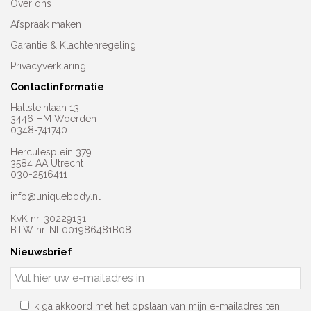
Over ons
Afspraak maken
Garantie & Klachtenregeling
Privacyverklaring
Contactinformatie
Hallsteinlaan 13
3446 HM Woerden
0348-741740
Herculesplein 379
3584 AA Utrecht
030-2516411
info@uniquebody.nl
KvK nr. 30229131
BTW nr. NL001986481B08
Nieuwsbrief
Ik ga akkoord met het opslaan van mijn e-mailadres ten