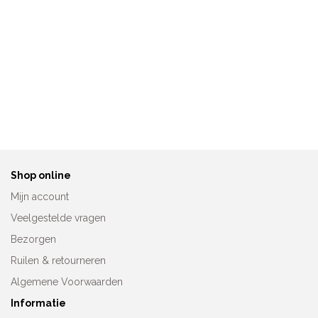
Anita Prothese BH Safina
Anita TopComfort BH
5349X
5409
€
69,95
€
94,95
Shop online
Mijn account
Veelgestelde vragen
Bezorgen
Ruilen & retourneren
Algemene Voorwaarden
Informatie