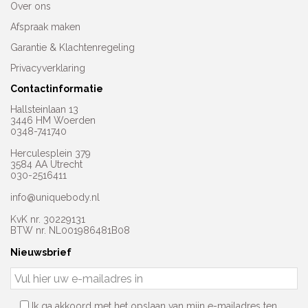
Over ons
Afspraak maken
Garantie & Klachtenregeling
Privacyverklaring
Contactinformatie
Hallsteinlaan 13
3446 HM Woerden
0348-741740
Herculesplein 379
3584 AA Utrecht
030-2516411
info@uniquebody.nl
KvK nr. 30229131
BTW nr. NL001986481B08
Nieuwsbrief
Ik ga akkoord met het opslaan van mijn e-mailadres ten