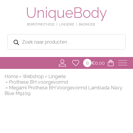
UniqueBody
BORSTPROTHESE
LINGERIE
BADMODE
Producten
zoeken
€
0,00
0
Home
Webshop
Lingerie
Prothese BH voorgevormd
Megami Prothese BH Voorgevormd Lambada Navy
Blue M9109