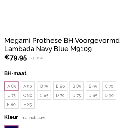
Megami Prothese BH Voorgevormd
Lambada Navy Blue M9109
€
79,95
incl. BTW
BH-maat
A 85
A 90
B 75
B 80
B 85
B 95
C 70
C 75
C 80
C 85
D 70
D 75
D 85
D 90
E 80
E 85
Kleur
-
marineblauw