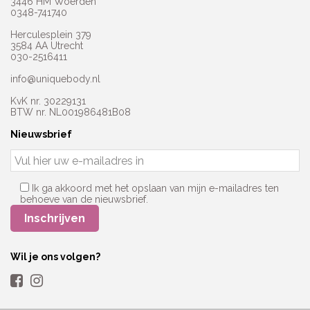
3446 HM Woerden
0348-741740
Herculesplein 379
3584 AA Utrecht
030-2516411
info@uniquebody.nl
KvK nr. 30229131
BTW nr. NL001986481B08
Nieuwsbrief
Ik ga akkoord met het opslaan van mijn e-mailadres ten
behoeve van de nieuwsbrief.
Wil je ons volgen?