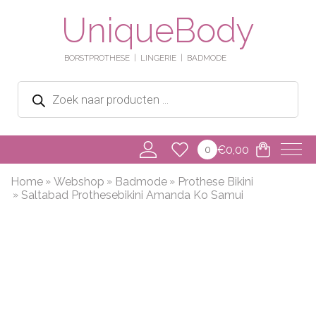
UniqueBody
BORSTPROTHESE
LINGERIE
BADMODE
Producten
zoeken
€
0,00
0
Home
Webshop
Badmode
Prothese Bikini
Saltabad Prothesebikini Amanda Ko Samui