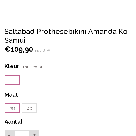
Saltabad Prothesebikini Amanda Ko
Samui
€
109,90
incl. BTW
Kleur
-
multicolor
Maat
38
40
Aantal
-
+