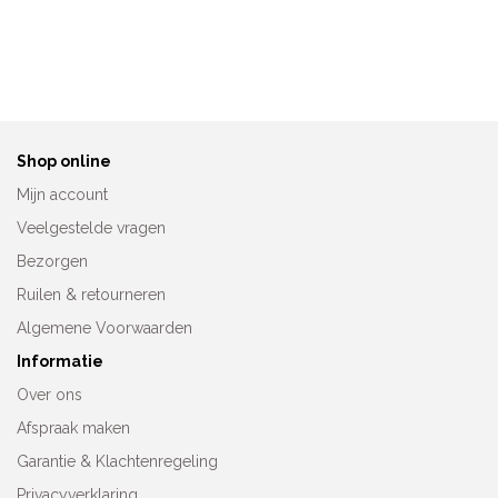
Anita Bikini-of Tankinislip
Ten Cate Prothesebadpak
8709
Snake Green 60008-5053
Oorspronkelij
Huidig
€
24,95
€
79,99
€
69,99
prijs
prijs
was:
is:
€79,99.
€69,99
Shop online
Mijn account
Veelgestelde vragen
Bezorgen
Ruilen & retourneren
Algemene Voorwaarden
Informatie
Over ons
Afspraak maken
Garantie & Klachtenregeling
Privacyverklaring