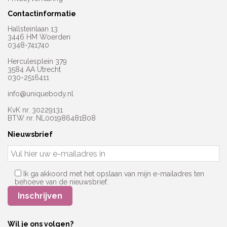
Contactinformatie
Hallsteinlaan 13
3446 HM Woerden
0348-741740
Herculesplein 379
3584 AA Utrecht
030-2516411
info@uniquebody.nl
KvK nr. 30229131
BTW nr. NL001986481B08
Nieuwsbrief
Ik ga akkoord met het opslaan van mijn e-mailadres ten
behoeve van de nieuwsbrief.
Wil je ons volgen?