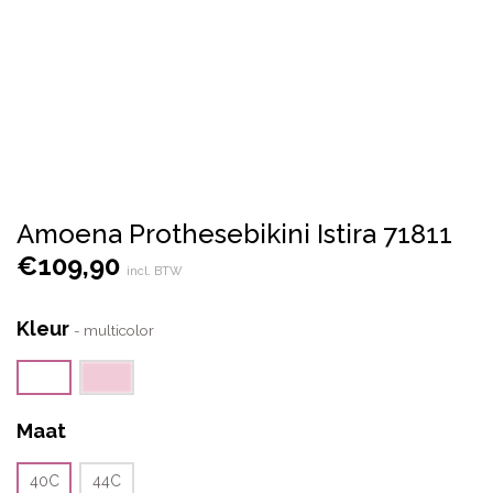
Amoena Prothesebikini Istira 71811
€
109,90
incl. BTW
Kleur
-
multicolor
Maat
40C
44C