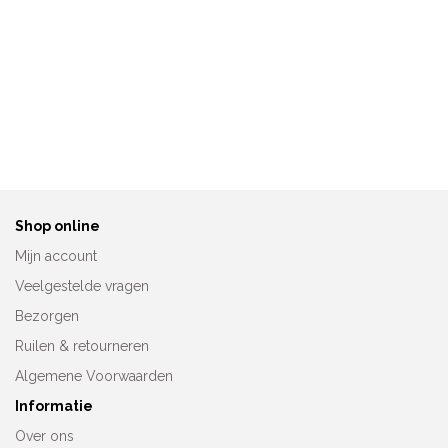
Anita Prothesebikini Santa
Saltabad Prothesebikini
Rosa 6560
Amanda Havanna
Oorspronkeli
Huidig
€
129,90
€
99,90
€
65,00
prijs
prijs
was:
is:
€99,90.
€65,00
Shop online
Mijn account
Veelgestelde vragen
Bezorgen
Ruilen & retourneren
Algemene Voorwaarden
Informatie
Over ons