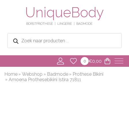
UniqueBody
BORSTPROTHESE
LINGERIE
BADMODE
Producten
zoeken
€
0,00
0
Home
Webshop
Badmode
Prothese Bikini
Amoena Prothesebikini Istira 71811