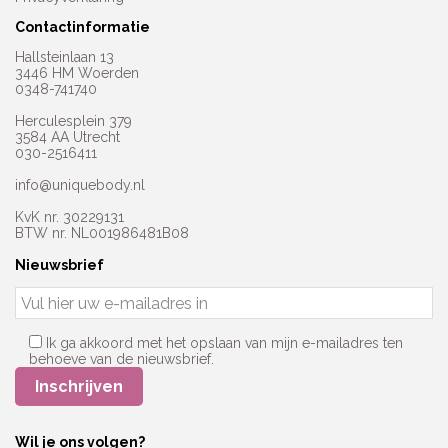
Contactinformatie
Hallsteinlaan 13
3446 HM Woerden
0348-741740
Herculesplein 379
3584 AA Utrecht
030-2516411
info@uniquebody.nl
KvK nr. 30229131
BTW nr. NL001986481B08
Nieuwsbrief
Ik ga akkoord met het opslaan van mijn e-mailadres ten
behoeve van de nieuwsbrief.
Wil je ons volgen?