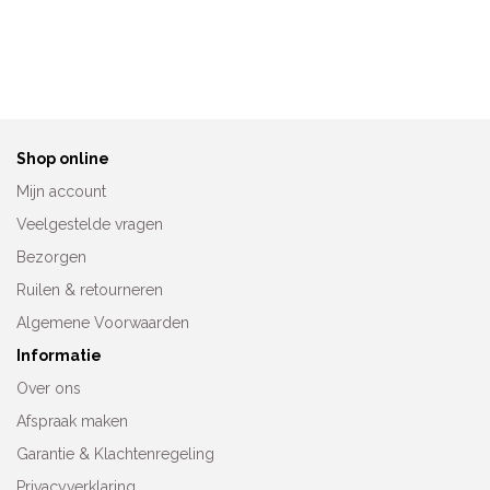
Anita Prothesebadpak
Anita Prothesebadpak
Rosewood 6319
Stockholm 6395
€
119,95
€
109,95
Shop online
Mijn account
Veelgestelde vragen
Bezorgen
Ruilen & retourneren
Algemene Voorwaarden
Informatie
Over ons
Afspraak maken
Garantie & Klachtenregeling
Privacyverklaring