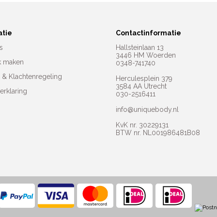
atie
Contactinformatie
s
Hallsteinlaan 13
3446 HM Woerden
k maken
0348-741740
e & Klachtenregeling
Herculesplein 379
3584 AA Utrecht
erklaring
030-2516411
info@uniquebody.nl
KvK nr. 30229131
BTW nr. NL001986481B08