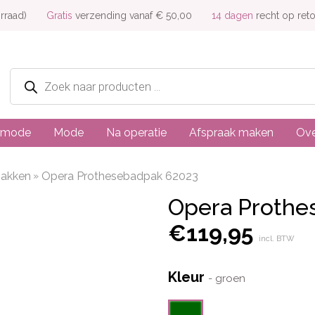
rraad)
Gratis
verzending vanaf € 50,00
14 dagen
recht op ret
Producten
zoeken
dmode
Mode
Na operatie
Afspraak maken
Ove
pakken
Opera Prothesebadpak 62023
Opera Prothe
€
119,95
incl. BTW
Kleur
-
groen