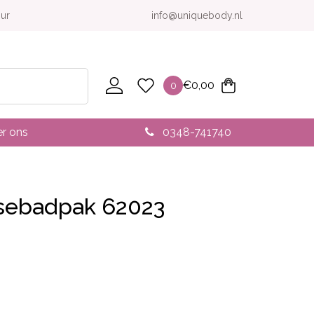
our
info@uniquebody.nl
€
0,00
0
r ons
0348-741740
sebadpak 62023