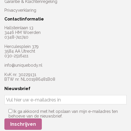
Garantie & Klachtenregeling
Privacyverklaring
Contactinformatie
Hallsteinlaan 13
3446 HM Woerden
0348-741740
Herculesplein 379
3584 AA Utrecht
030-2516411
info@uniquebody.nl
KvK nr. 30229131
BTW nr. NL001986481B08
Nieuwsbrief
Ik ga akkoord met het opslaan van mijn e-mailadres ten
behoeve van de nieuwsbrief.