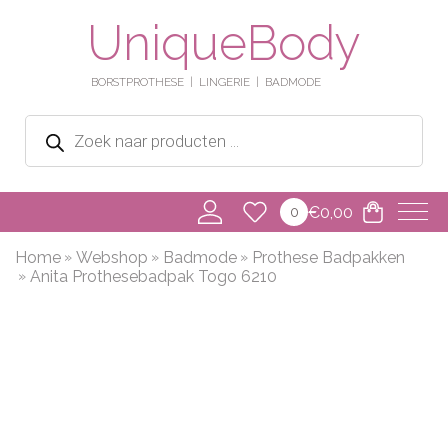
UniqueBody
BORSTPROTHESE
LINGERIE
BADMODE
Producten
zoeken
€
0,00
0
Home
Webshop
Badmode
Prothese Badpakken
Anita Prothesebadpak Togo 6210