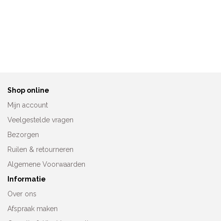
Ten Cate Prothesebadpak
Anita Prothesebadpak
Soft Cup 60651-6188
Stockholm 6419
Oorspronkeli
Huidig
€
84,99
€
129,95
€
79,00
prijs
prijs
was:
is:
€129,95.
€79,00
Shop online
Mijn account
Veelgestelde vragen
Bezorgen
Ruilen & retourneren
Algemene Voorwaarden
Informatie
Over ons
Afspraak maken