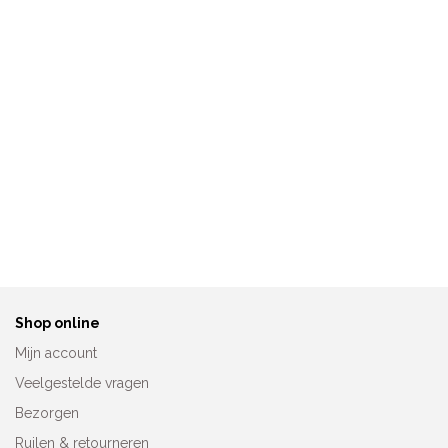
Anita Bikini-of Tankinislip
Anita Prothesebadpak
8703
Stockholm 6395
€
34,95
€
109,95
Shop online
Mijn account
Veelgestelde vragen
Bezorgen
Ruilen & retourneren