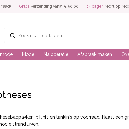
rraad)
Gratis
verzending vanaf € 50,00
14 dagen
recht op ret
Producten
zoeken
dmode
Mode
Na operatie
Afspraak maken
Ove
otheses
hesebadpakken, bikini’s en tankini’s op voorraad. Naast een 
ooie strandjurken.