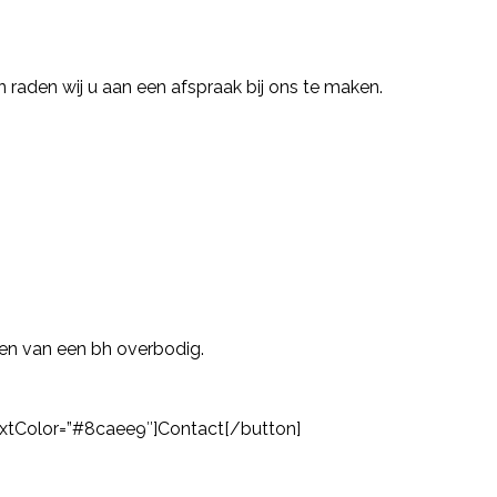
n raden wij u aan een afspraak bij ons te maken.
en van een bh overbodig.
textColor=”#8caee9″]Contact[/button]