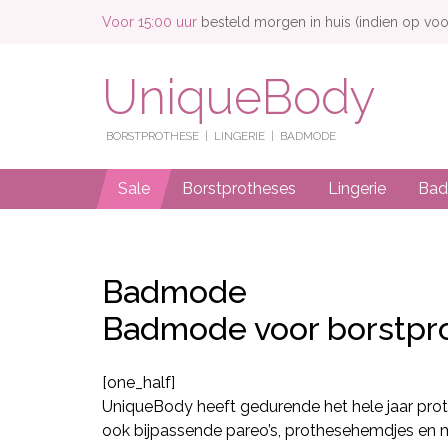
Voor 15:00 uur
besteld morgen in huis (indien op voo
UniqueBody
BORSTPROTHESE
LINGERIE
BADMODE
Sale
Borstprotheses
Lingerie
Ba
Badmode
Badmode voor borstpr
[one_half]
UniqueBody heeft gedurende het hele jaar prot
ook bijpassende pareo’s, prothesehemdjes en m