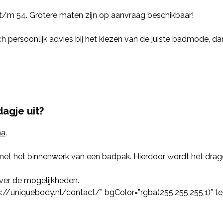
/m 54. Grotere maten zijn op aanvraag beschikbaar!
och persoonlijk advies bij het kiezen van de juiste badmode, da
dagje uit?
na
.
et het binnenwerk van een badpak. Hierdoor wordt het drag
ver de mogelijkheden.
tps://uniquebody.nl/contact/” bgColor=”rgba(255,255,255,1)” 