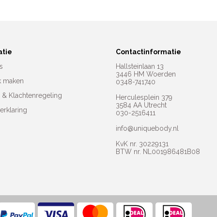
atie
Contactinformatie
s
Hallsteinlaan 13
3446 HM Woerden
k maken
0348-741740
e & Klachtenregeling
Herculesplein 379
3584 AA Utrecht
erklaring
030-2516411
info@uniquebody.nl
KvK nr. 30229131
BTW nr. NL001986481B08