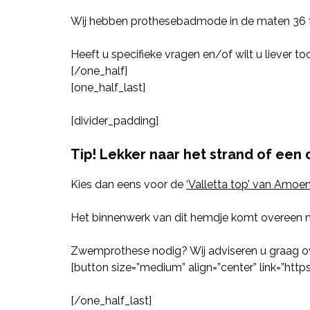
Wij hebben prothesebadmode in de maten 36 t
Heeft u specifieke vragen en/of wilt u liever t
[/one_half]
[one_half_last]
[divider_padding]
Tip! Lekker naar het strand of een 
Kies dan eens voor de
‘Valletta top’ van Amoe
Het binnenwerk van dit hemdje komt overeen m
Zwemprothese nodig? Wij adviseren u graag o
[button size=”medium” align=”center” link=”ht
[/one_half_last]