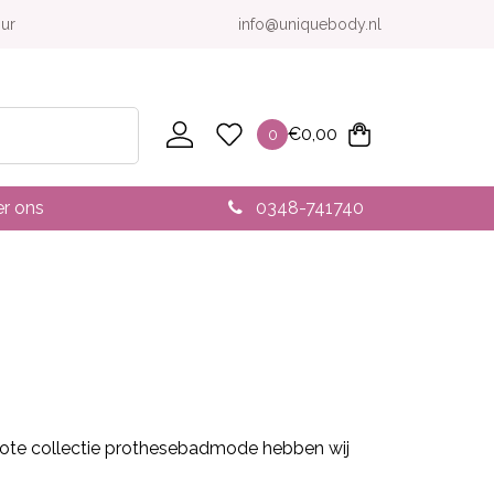
our
info@uniquebody.nl
€
0,00
0
r ons
0348-741740
grote collectie prothesebadmode hebben wij