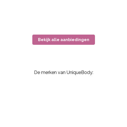
Amoena Valletta Top
Anita Prothese Badpak
Zwart
Venedrig
€64,95
€59,95
€109,95
€52,20
Bekijk alle aanbiedingen
De merken van UniqueBody: