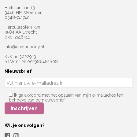
Hallsteinlaan 13
3446 HM Woerden
0348-741740
Herculesplein 379
3584 AA Utrecht
030-2516411
info@uniquebody.nl
KvK nr. 30229131
BTW nr. NL001986481B08
Nieuwsbrief
Ik ga akkoord met het opslaan van mijn e-mailadres ten
behoeve van de nieuwsbrief.
Wil je ons volgen?