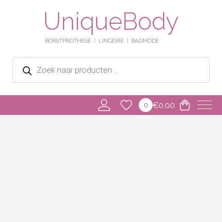
UniqueBody
BORSTPROTHESE
LINGERIE
BADMODE
Producten
zoeken
€
0,00
0