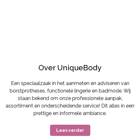
Badmode
Over UniqueBody
Bekijk onze nieuwe collectie
Een speciaalzaak in het aanmeten en adviseren van
borstprotheses, functionele lingerie en badmode. Wij
staan bekend om onze professionele aanpak,
assortiment en onderscheidende service! Dit alles in een
prettige en informele ambiance.
Lees verder